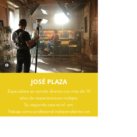
JOSÉ PLAZA
Especialista en sonido directo con más de 10
años de experiencia en rodajes.
Su segunda casa es el set.
Trabaja como profesional independiente con
muchas agencias y productoras de
publicidad. También en el cine, en proyectos
como "La guardia", nominado a los Goya en