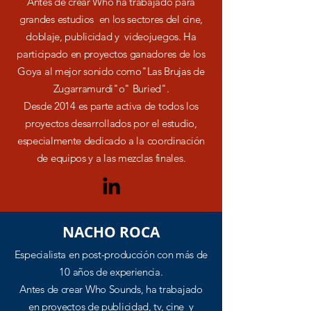
Antes de crear Who ha trabajado para
grandes estudios en los sectores del cine,
doblaje, publicidad y videojuegos. Ha
participado en proyectos ganadores de los
Goya al mejor sonido como"Las Brujas de
Zugarramurdi"o" Buried".
Desde 2014 es parte activa de todos los
proyectos desarrollados por el estudio,
especialmente dedicado a la coordinación
de equipos y a las mezclas finales.
NACHO ROCA
Especialista en post-producción con más de
10 años de experiencia.
Antes de crear Who Sounds, ha trabajado
en proyectos de publicidad, tv, cine y