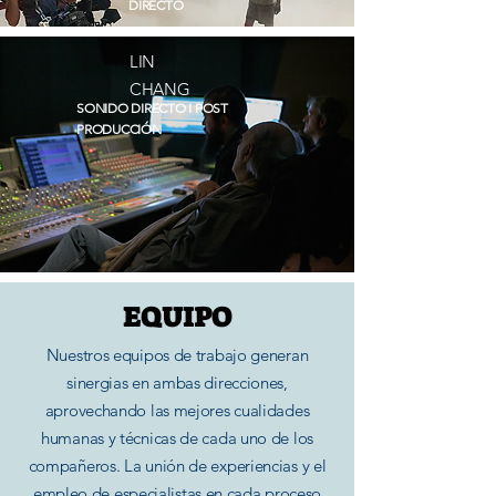
DIRECTO
LIN
CHANG
SONIDO DIRECTO I POST
PRODUCCIÓN
EQUIPO
Nuestros equipos de trabajo generan
sinergias en ambas direcciones,
aprovechando las mejores cualidades
humanas y técnicas de cada uno de los
compañeros. La unión de experiencias y el
empleo de especialistas en cada proceso