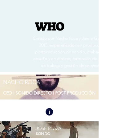
WHO
Creado por Nacho Roca y Jaime Gascón en
2015, especializados en producción y
postproducción de sonido, grabación en
estudio y en directo, formación de equipos
de trabajo y gestión de proyectos.
NACHO ROCA
CEO I SONIDO DIRECTO I POST PRODUCCIÓN
JOSE PLAZA
SONIDO